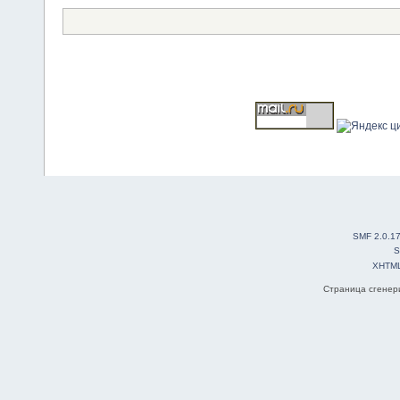
SMF 2.0.1
S
XHTM
Страница сгенери