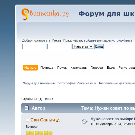
Добро пожаловать,
Гость
. Пожалуйста,
войдите
или
зарегистрируйтесь
.
Начало
Помощь
Поиск
Календарь
Галерея
Вход
Регистрац
Форум для школьных фотографов Vinyetka.ru
»
Направление деятельно
Страницы: [
1
]
Вниз
Автор
Тема: Нужен совет по в
Нужен совет по выборе
Сан Саныч
«
:
16 Декабрь 2013, 08:34:17
Ветеран