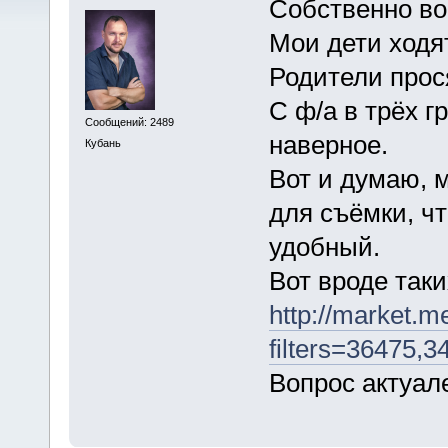
Собственно во
Мои дети ходят
Родители прос
С ф/а в трёх г
Сообщений: 2489
наверное.
Кубань
Вот и думаю, м
для съёмки, ч
удобный.
Вот вроде таки
http://market.
filters=36475,3
Вопрос актуале