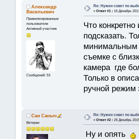
Re: Нужен совет по вы
Александр
Васильевич
«
Ответ #1 :
16 Декабрь 2013
Привилегированные
Что конкретно 
пользователи
Активный участник
подсказать. То
минимальным ф
съемке с близк
камера где бо
Сообщений: 53
Только в описа
ручной режим 
Re: Нужен совет по вы
Сан Саныч
«
Ответ #2 :
26 Декабрь 2015
Ветеран
Ну и опять