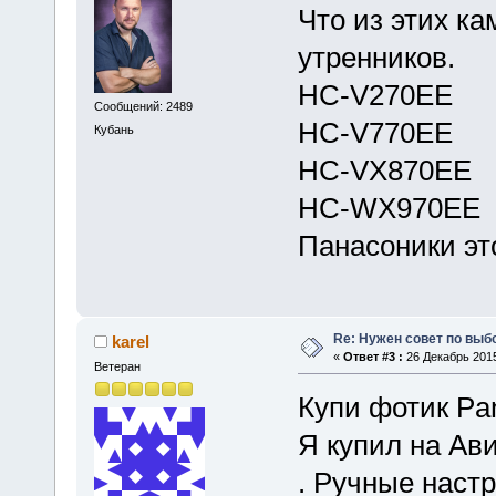
Что из этих ка
утренников.
HC-V270EE
Сообщений: 2489
HC-V770EE
Кубань
HC-VX870EE
HC-WX970EE
Панасоники это
Re: Нужен совет по вы
karel
«
Ответ #3 :
26 Декабрь 2015
Ветеран
Купи фотик Pan
Я купил на Ави
. Ручные наст