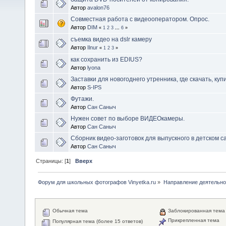
Автор
avalon76
Совместная работа с видеооператором. Опрос.
Автор
DIM
«
1
2
3
...
6
»
съемка видео на dslr камеру
Автор
Ilnur
«
1
2
3
»
как сохранить из EDIUS?
Автор
lyona
Заставки для новогоднего утренника, где скачать, куп
Автор
S-IPS
Футажи.
Автор
Сан Саныч
Нужен совет по выборе ВИДЕОкамеры.
Автор
Сан Саныч
Сборник видео-заготовок для выпускного в детском са
Автор
Сан Саныч
Страницы: [
1
]
Вверх
Форум для школьных фотографов Vinyetka.ru
»
Направление деятельно
Обычная тема
Заблокированная тема
Прикрепленная тема
Популярная тема (более 15 ответов)