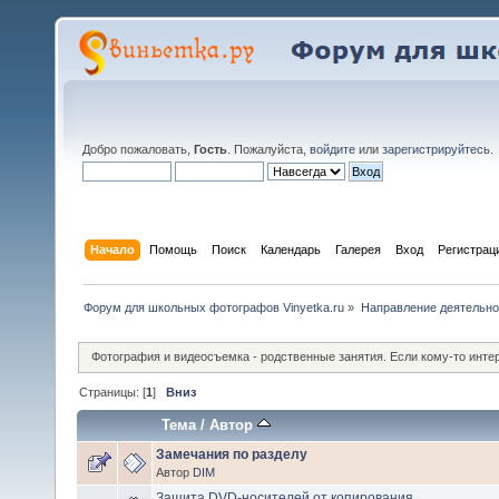
Добро пожаловать,
Гость
. Пожалуйста,
войдите
или
зарегистрируйтесь
.
Начало
Помощь
Поиск
Календарь
Галерея
Вход
Регистрац
Форум для школьных фотографов Vinyetka.ru
»
Направление деятельно
Фотография и видеосъемка - родственные занятия. Если кому-то инте
Страницы: [
1
]
Вниз
Тема
/
Автор
Замечания по разделу
Автор
DIM
Защита DVD-носителей от копирования.