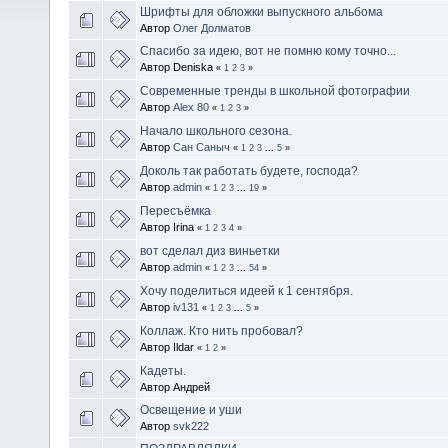
Шрифты для обложки выпускного альбома
Автор
Олег Долматов
Спасибо за идею, вот не помню кому точно...
Автор Deniska
«
1
2
3
»
Современные тренды в школьной фотографии
Автор
Alex 80
«
1
2
3
»
Начало школьного сезона.
Автор
Сан Саныч
«
1
2
3
...
5
»
Доколь так работать будете, господа?
Автор
admin
«
1
2
3
...
19
»
Пересъёмка
Автор Irina
«
1
2
3
4
»
вот сделал диз виньетки
Автор
admin
«
1
2
3
...
54
»
Хочу поделиться идеей к 1 сентября.
Автор
iv131
«
1
2
3
...
5
»
Коллаж. Кто нить пробовал?
Автор Ildar
«
1
2
»
Кадеты.
Автор Андрей
Освещение и уши
Автор
svk222