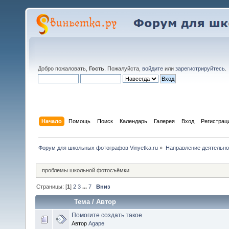
Добро пожаловать,
Гость
. Пожалуйста,
войдите
или
зарегистрируйтесь
.
Начало
Помощь
Поиск
Календарь
Галерея
Вход
Регистрац
Форум для школьных фотографов Vinyetka.ru
»
Направление деятельно
проблемы школьной фотосъёмки
Страницы: [
1
]
2
3
...
7
Вниз
Тема
/
Автор
Помогите создать такое
Автор
Agape