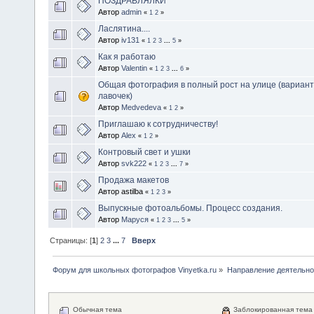
ПОЗДРАВЛЯЛКИ
Автор
admin
«
1
2
»
Ласлятина....
Автор
iv131
«
1
2
3
...
5
»
Как я работаю
Автор
Valentin
«
1
2
3
...
6
»
Общая фотография в полный рост на улице (вариант
лавочек)
Автор
Medvedeva
«
1
2
»
Приглашаю к сотрудничеству!
Автор
Alex
«
1
2
»
Контровый свет и ушки
Автор
svk222
«
1
2
3
...
7
»
Продажа макетов
Автор astilba
«
1
2
3
»
Выпускные фотоальбомы. Процесс создания.
Автор
Маруся
«
1
2
3
...
5
»
Страницы: [
1
]
2
3
...
7
Вверх
Форум для школьных фотографов Vinyetka.ru
»
Направление деятельно
Обычная тема
Заблокированная тема