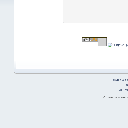
SMF 2.0.1
S
XHTM
Страница сгенери