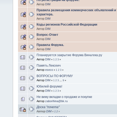
Автор
DIM
Правила размещения коммерческих объявлений и 
характера.
Автор
DIM
Коды регионов Российской Федерации
Автор
DIM
Вопрос-Ответ
Автор
DIM
Правила Форума.
Автор
DIM
Планируется закрытие Форума Виньтека.ру
Автор
DIM
«
1
2
3
»
Память Лексеич
Автор
eseco
«
1
2
3
»
ВОПРОСЫ ПО ФОРУМУ
Автор
DIM
«
1
2
3
...
9
»
Юбилей форума!
Автор
DIM
«
1
2
3
»
Не вижу вкладки о продаже и покупке
Автор
zaborihina@bk.ru
Доска "почета"
Автор
DIM
«
1
2
»