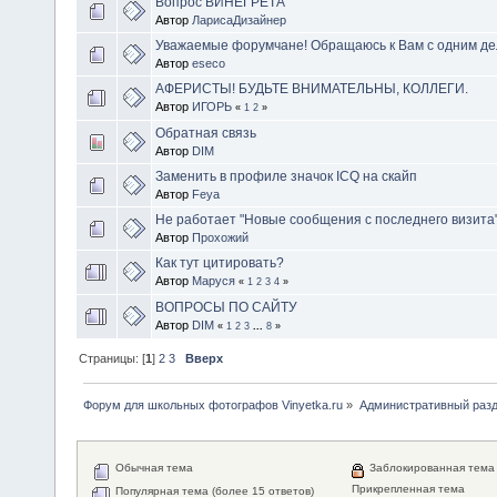
Вопрос ВИНЕГРЕТА
Автор
ЛарисаДизайнер
Уважаемые форумчане! Обращаюсь к Вам с одним де
Автор
eseco
АФЕРИСТЫ! БУДЬТЕ ВНИМАТЕЛЬНЫ, КОЛЛЕГИ.
Автор
ИГОРЬ
«
1
2
»
Обратная связь
Автор
DIM
Заменить в профиле значок ICQ на скайп
Автор
Feya
Не работает "Новые сообщения с последнего визита
Автор
Прохожий
Как тут цитировать?
Автор
Маруся
«
1
2
3
4
»
ВОПРОСЫ ПО САЙТУ
Автор
DIM
«
1
2
3
...
8
»
Страницы: [
1
]
2
3
Вверх
Форум для школьных фотографов Vinyetka.ru
»
Административный раз
Обычная тема
Заблокированная тема
Прикрепленная тема
Популярная тема (более 15 ответов)