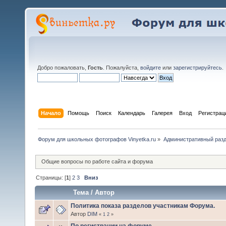
Добро пожаловать,
Гость
. Пожалуйста,
войдите
или
зарегистрируйтесь
.
Начало
Помощь
Поиск
Календарь
Галерея
Вход
Регистрац
Форум для школьных фотографов Vinyetka.ru
»
Административный раз
Общие вопросы по работе сайта и форума
Страницы: [
1
]
2
3
Вниз
Тема
/
Автор
Политика показа разделов участникам Форума.
Автор
DIM
«
1
2
»
По регистрации на форуме.