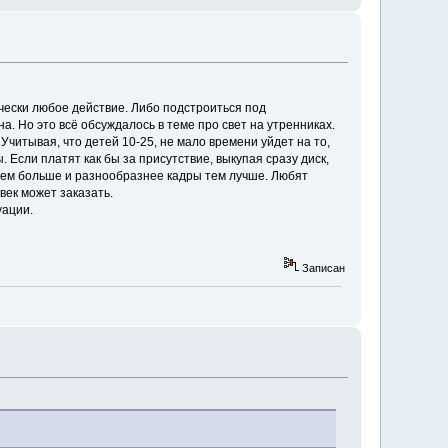
ически любое действие. Либо подстроиться под
. Но это всё обсуждалось в теме про свет на утренниках.
 Учитывая, что детей 10-25, не мало времени уйдет на то,
. Если платят как бы за присутствие, выкупая сразу диск,
о чем больше и разнообразнее кадры тем лучше. Любят
век может заказать.
уации.
Записан