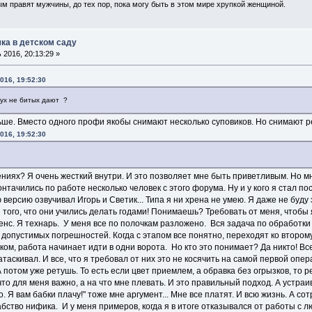
ым правят мужчины, до тех пор, пока могу быть в этом мире хрупкой женщиной.
ка в детском саду
2016, 20:13:29 »
016, 19:52:30
двух не битых дают ?
ьше. Вместо одного профи якобы снимают несколько суповиков. Но снимают ре
016, 19:52:30
ниях? Я очень жесткий внутри. И это позволяет мне быть приветливым. Но мн
контачились по работе несколько человек с этого форума. Ну и у кого я стал 
версию озвучивал Игорь и Светик... Типа я ни хрена не умею. Я даже не буду 
ого, что они учились делать годами! Понимаешь? Требовать от меня, чтобы 
сенс. Я технарь. У меня все по полочкам разложено. Вся задача по обработки
допустимых погрешностей. Когда с этапом все понятно, переходят ко второму.
ом, работа начинает идти в одни ворота. Но кто это понимает? Да никто! Все
таскивал. И все, что я требовал от них это не косячить на самой первой опер
 потом уже ретушь. То есть если цвет приемлем, а обравка без огрызков, то ре
что для меня важно, а на что мне плевать. И это правильный подход. А устр
 Я вам бабки плачу!" тоже мне аргумент... Мне все платят. И всю жизнь. А со
рабство нифика. И у меня примеров, когда я в итоге отказывался от работы с