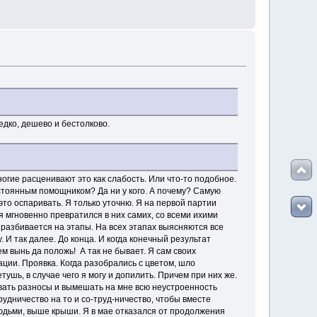
дко, дешево и бестолково.
огие расценивают это как слабость. Или что-то подобное.
постоянным помощником? Да ни у кого. А почему? Самую
это оспаривать. Я только уточню. Я на первой партии
я мгновенно превратился в них самих, со всеми ихими
 разбивается на этапы. На всех этапах выясняются все
 И так далее. До конца. И когда конечный результат
м вынь да положь! А так не бывает. Я сам своих
ации. Проявка. Когда разобрались с цветом, шло
тушь, в случае чего я могу и допилить. Причем при них же.
аивать разносы и вымешать на мне всю неустроенность
трудничество на то и со-труд-ничество, чтобы вместе
 людьми, выше крыши. Я в мае отказался от продолжения