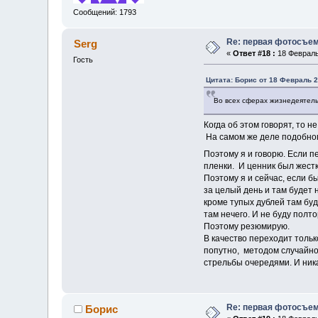
Сообщений: 1793
Re: первая фотосъем
Serg
«
Ответ #18 :
18 Февраль 
Гость
Цитата: Борис от 18 Февраль 2
Во всех сферах жизнедеятельн
Когда об этом говорят, то 
На самом же деле подобног
Поэтому я и говорю. Если п
пленки. И ценник был жестк
Поэтому я и сейчас, если бы
за целый день и там будет 
кроме тупых дублей там буд
там нечего. И не буду полт
Поэтому резюмирую.
В качество переходит тольк
попутно, методом случайног
стрельбы очередями. И ника
Re: первая фотосъем
Борис