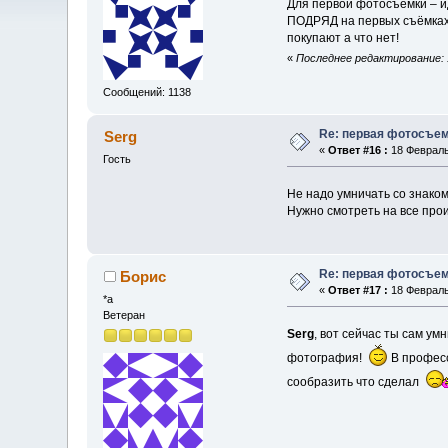
Для первой фотосъёмки – ид
ПОДРЯД на первых съёмках, 
покупают а что нет!
«
Последнее редактирование: 
Сообщений: 1138
Re: первая фотосъем
Serg
«
Ответ #16 :
18 Февраль 
Гость
Не надо умничать со знако
Нужно смотреть на все про
Re: первая фотосъем
Борис
«
Ответ #17 :
18 Февраль 
*a
Ветеран
Serg
, вот сейчас ты сам ум
фотография!
В професс
сообразить что сделал