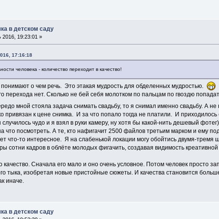
ка в детском саду
2016, 19:23:01 »
016, 17:16:18
ости человека - количество переходит в качество!
не понимают о чем речь. Это этакая мудрость для обделенных мудростью.
о перехода нет. Сколько не бей себя молотком по пальцам по гвоздю попада
ередо мной стояла задача снимать свадьбу, то я снимал именно свадьбу. А н
о привязан к цене снимка. И за что попало тогда не платили. И приходилось 
 случилось чудо и я взял в руки камеру, ну хотя бы какой-нить дешевый фотег
на что посмотреть. А те, кто нафигачит 2500 файлов третьим марком и ему 
ет что-то интересное. Я на слабенькой локации могу обойтись двумя-тремя ще
оры сотни кадров в облёте молодых фигачить, создавая видимость креативной
о качество. Сначала его мало и оно очень условное. Потом человек просто з
о тыка, изобретая новые пристойные сюжеты. И качества становится больше.
к иначе.
ка в детском саду