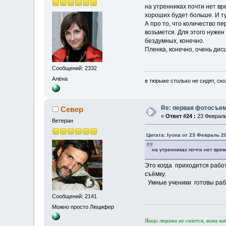
на утренниках почти нет вр
хороших будет больше. И ту
А про то, что количество пе
возьмется. Для этого нужен 
бездумных, конечно.
Пленка, конечно, очень дис
Сообщений: 2332
Алёна
в тюрьме столько не сидят, ск
Re: первая фотосъем
Север
«
Ответ #24 :
23 Февраль 
Ветеран
Цитата: lyona от 23 Февраль 20
на утренниках почти нет врем
Это когда приходится работ
съёмку.
Умные ученики готовы рабо
Сообщений: 2141
Можно просто Люцифер
Якщо людина не смiется, вона ма