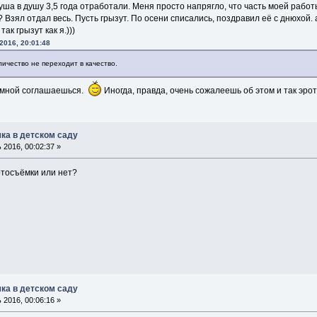
душа в душу 3,5 года отработали. Меня просто напрягло, что часть моей ра
 Взял отдал весь. Пусть грызут. По осени списались, поздравил её с днюхой. 
ак грызут как я.)))
2016, 20:01:48
оличество не переходит в качество.
о мной соглашаешься.
Иногда, правда, очень сожалеешь об этом и так эр
ка в детском саду
2016, 00:02:37 »
отосъёмки или нет?
ка в детском саду
2016, 00:06:16 »