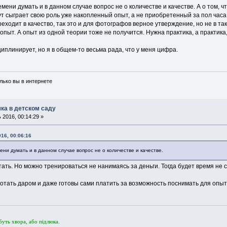
емени думать и в данном случае вопрос не о количестве и качестве. А о том, 
т сыграет свою роль уже накопленный опыт, а не приобретенный за пол часа
реходит в качество, так это и для фотографов верное утверждение, но не в та
опыт. А опыт из одной теории тоже не получится. Нужна практика, а практика, 
циплинирует, но я в общем-то весьма рада, что у меня цифра.
олько вы в интернете
ка в детском саду
2016, 00:14:29 »
16, 00:06:16
ени думать и в данном случае вопрос не о количестве и качестве.
ать. Но можно тренироваться не нанимаясь за деньги. Тогда будет время не 
тать даром и даже готовы сами платить за возможность поснимать для опыт
буть хвора, або пiдлюка.