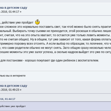
ка в детском саду
2016, 01:44:17 »
, действие уже пройдет
ое сложное это нормально поставить свет, так чтоб можно было снять практ
альный. Выбирать точку съемки не приходится, этой роскоши я обычно лишена
т, считая, что на это опыта хватает, то остается уже только ловить моменты.
о не считая общих). Ну в общем, тут уже зависит от того, какая форма оплаты
примерно поровну всех отснять. А если выбор по образцам, то логичнее, чт
, что сами родители обычно не могут снять. Зато общую сразу несколько чело
ошие моменты это уже залог успеха, а сколько кадров выйдет это уже по сит
 для постановки - хорошо покупают где один ребенок с воспитателем.
олько вы в интернете
ка в детском саду
2016, 01:49:23 »
16, 01:44:17
действие уже пройдет