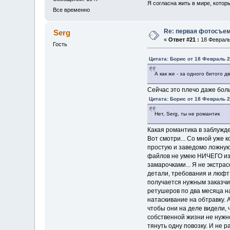
Я согласна жить в мире, котор
Все временно
Re: первая фотосъем
Serg
«
Ответ #21 :
18 Февраль 
Гость
Цитата: Борис от 18 Февраль 2
А как же - за одного битого 
Сейчас это плечо даже бол
Цитата: Борис от 18 Февраль 2
Нет, Serg, ты не романтик
Какая романтика в заблужде
Вот смотри... Со мной уже 
простую и заведомо ложную 
файлов не умею НИЧЕГО из т
замарочками... Я не экстра
детали, требования и люфт 
получается нужным заказчик
ретушеров по два месяца на
натаскивание на обтравку. А
чтобы они на деле видели, 
собственной жизни не нужно.
тянуть одну повозку. И не 