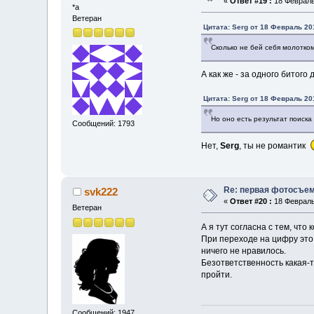
«
Ответ #19 :
18 Февраль 
*a
Ветеран
Цитата: Serg от 18 Февраль 201
Сколько не бей себя молотком
А как же - за одного битого
Цитата: Serg от 18 Февраль 201
Но оно есть результат поиска
Сообщений: 1793
Нет,
Serg
, ты не романтик
Re: первая фотосъем
svk222
«
Ответ #20 :
18 Февраль 
Ветеран
А я тут согласна с тем, что
При переходе на цифру это
ничего не нравилось.
Безответственность какая-т
пройти.
Сообщений: 1947