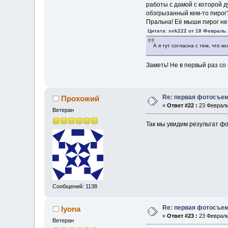
работы с дамой с которой 
обзгрызанный кем-то пирог?
Пральна! Её мыши пирог не т
Цитата: svk222 от 18 Февраль 
А я тут согласна с тем, что к
Заметь! Не в первый раз с
Re: первая фотосъем
Прохожий
«
Ответ #22 :
23 Февраль 
Ветеран
Так мы увидим результат ф
Сообщений: 1138
Re: первая фотосъем
lyona
«
Ответ #23 :
23 Февраль 
Ветеран