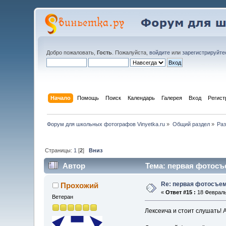
Добро пожаловать,
Гость
. Пожалуйста,
войдите
или
зарегистрируйте
Начало
Помощь
Поиск
Календарь
Галерея
Вход
Регист
Форум для школьных фотографов Vinyetka.ru
»
Общий раздел
»
Раз
Страницы:
1
[
2
]
Вниз
Автор
Тема: первая фотосъе
Re: первая фотосъем
Прохожий
«
Ответ #15 :
18 Февраль 
Ветеран
Лексеича и стоит слушать!