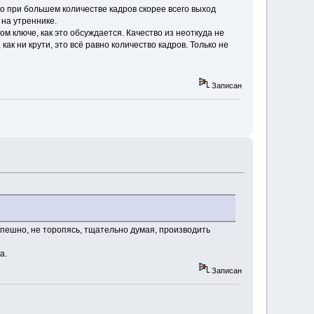
что при большем количестве кадров скорее всего выход
 на утреннике.
ком ключе, как это обсуждается. Качество из неоткуда не
как ни крути, это всё равно количество кадров. Только не
Записан
спешно, не торопясь, тщательно думая, производить
а.
Записан