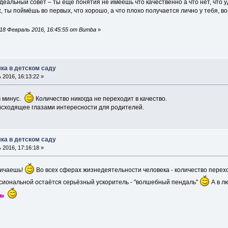
еальный совет – ты еще понятия не имеешь что качественно а что нет, что у
ты поймёшь во первых, что хорошо, а что плохо получается лично у тебя, во-вт
18 Февраль 2016, 16:45:55 от Bumba
»
ка в детском саду
2016, 16:13:22 »
м минус.
Количество никогда не переходит в качество.
исходящее глазами интересности для родителей.
ка в детском саду
2016, 17:16:18 »
ничаешь!
Во всех сферах жизнедеятельности человека - количество перехо
иональной остаётся серьёзный ускоритель - "волшебный пендаль"
А в л