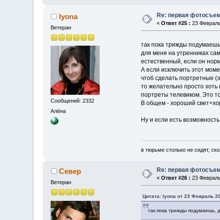
Re: первая фотосъем
lyona
«
Ответ #25 :
23 Февраль 
Ветеран
так пока трижды подумаешь
для меня на утренниках сам
естественный, если он норм
А если исключить этот момен
чтоб сделать портретные (эт
то желательно просто хоть 
портреты телевиком. Это то
Сообщений: 2332
В общем - хороший свет+хор
Алёна
Ну и если есть возможность
в тюрьме столько не сидят, ск
Re: первая фотосъем
Север
«
Ответ #26 :
23 Февраль 
Ветеран
Цитата: lyona от 23 Февраль 20
так пока трижды подумаешь, 