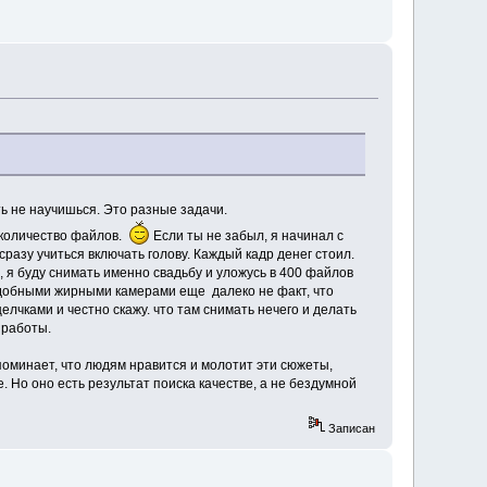
ть не научишься. Это разные задачи.
е количество файлов.
Если ты не забыл, я начинал с
сразу учиться включать голову. Каждый кадр денег стоил.
), я буду снимать именно свадьбу и уложусь в 400 файлов
подобными жирными камерами еще далеко не факт, что
лчками и честно скажу. что там снимать нечего и делать
 работы.
апоминает, что людям нравится и молотит эти сюжеты,
 Но оно есть результат поиска качестве, а не бездумной
Записан