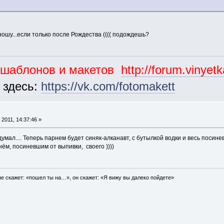
м ношу...если только после Рождества (((( подождешь?
ошаблонов и макетов
http://forum.vinyet
 здесь:
https://vk.com/fotomakett
2011, 14:37:46 »
идумал.... Теперь парнем будет синяк-алканавт, с бутылкой водки и весь посин
ём, посиневшим от выпивки, своего ))))
е скажет: «пошел ты на…», он скажет: «Я вижу вы далеко пойдете»