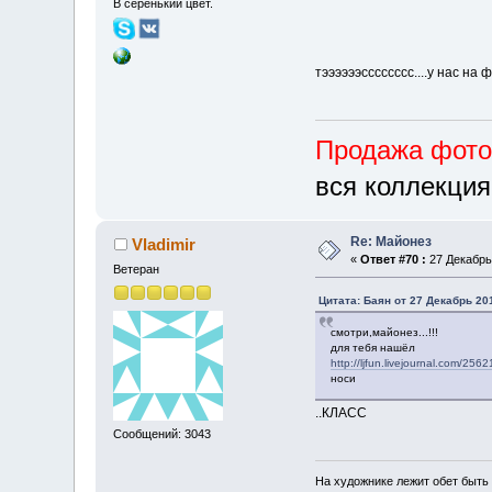
В серенький цвет.
тээээээсссссссс....у нас н
Продажа фот
вся коллекция
Re: Майонез
Vladimir
«
Ответ #70 :
27 Декабрь 
Ветеран
Цитата: Баян от 27 Декабрь 201
смотри,майонез...!!!
для тебя нашёл
http://ljfun.livejournal.com/2562
носи
..КЛАСС
Сообщений: 3043
На художнике лежит обет быть