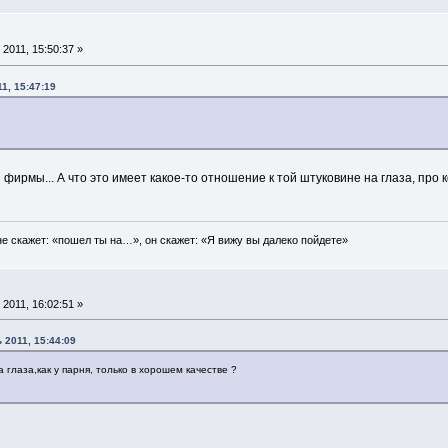
2011, 15:50:37 »
1, 15:47:19
ирмы... А что это имеет какое-то отношение к той штуковине на глаза, про 
е скажет: «пошел ты на…», он скажет: «Я вижу вы далеко пойдете»
2011, 16:02:51 »
 2011, 15:44:09
а глаза,как у парня, только в хорошем качестве ?