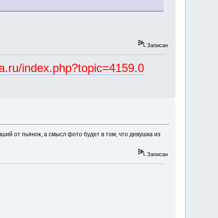
Записан
ka.ru/index.php?topic=4159.0
евший от пьянок, а смысл фото будет в том, что девушка из
Записан