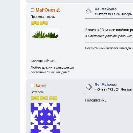
Re: Майонез
МайОнез
«
Ответ #71 :
24 Январь 2
Прописан здесь
2 часа в 3D-максе шаблон ри
«
Последнее редактирование: 
Воспитанный человек никогда н
Сообщений: 319
Люблю дразнить девушек до
состояния "Щас как дам!"
Re: Майонез
karel
«
Ответ #72 :
24 Январь 2
Ветеран
Головястик .