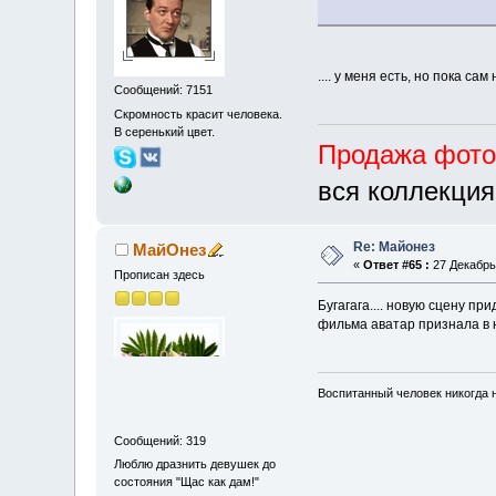
.... у меня есть, но пока са
Сообщений: 7151
Скромность красит человека.
В серенький цвет.
Продажа фот
вся коллекция
Re: Майонез
МайОнез
«
Ответ #65 :
27 Декабрь 
Прописан здесь
Бугагага.... новую сцену пр
фильма аватар признала в н
Воспитанный человек никогда н
Сообщений: 319
Люблю дразнить девушек до
состояния "Щас как дам!"