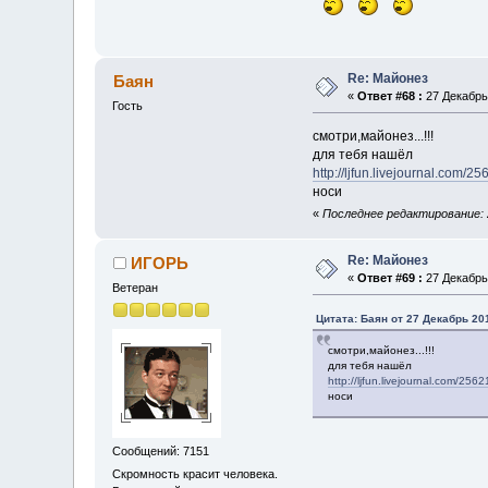
Re: Майонез
Баян
«
Ответ #68 :
27 Декабрь 
Гость
смотри,майонез...!!!
для тебя нашёл
http://ljfun.livejournal.com/2
носи
«
Последнее редактирование: 2
Re: Майонез
ИГОРЬ
«
Ответ #69 :
27 Декабрь 
Ветеран
Цитата: Баян от 27 Декабрь 201
смотри,майонез...!!!
для тебя нашёл
http://ljfun.livejournal.com/2562
носи
Сообщений: 7151
Скромность красит человека.