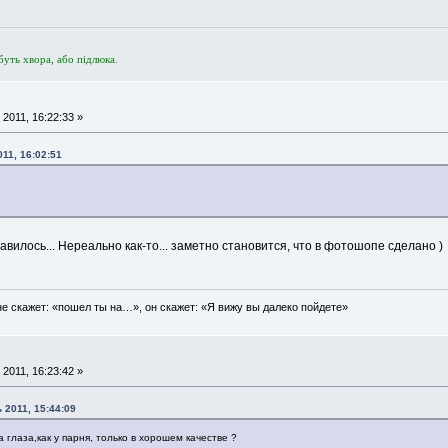
буть хвора, або пiдлюка.
2011, 16:22:33 »
11, 16:02:51
авилось... Нереально как-то... заметно становится, что в фотошопе сделано )
е скажет: «пошел ты на…», он скажет: «Я вижу вы далеко пойдете»
2011, 16:23:42 »
 2011, 15:44:09
а глаза,как у парня, только в хорошем качестве ?