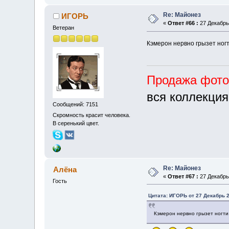
Re: Майонез
ИГОРЬ
«
Ответ #66 :
27 Декабрь 
Ветеран
Кэмерон нервно грызет ног
Продажа фот
вся коллекция
Сообщений: 7151
Скромность красит человека.
В серенький цвет.
Re: Майонез
Алёна
«
Ответ #67 :
27 Декабрь 
Гость
Цитата: ИГОРЬ от 27 Декабрь 2
Кэмерон нервно грызет ногт