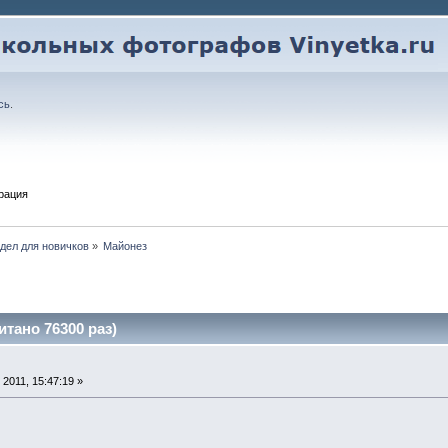
сь
.
рация
дел для новичков
»
Майонез
тано 76300 раз)
2011, 15:47:19 »