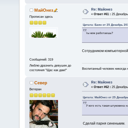
Re: Майонез
МайОнез
«
Ответ #61 :
25 Декабрь 
Прописан здесь
Цитата: Баян от 25 Декабрь 201
ты кем работаешь?
Сотрудником компьютерной ф
Сообщений: 319
Люблю дразнить девушек до
Воспитанный человек никогда н
состояния "Щас как дам!"
Re: Майонез
Север
«
Ответ #62 :
25 Декабрь 
Ветеран
Цитата: МайОнез от 25 Декабрь
У кого есть такая штуковина н
Сделай парня синеньким.