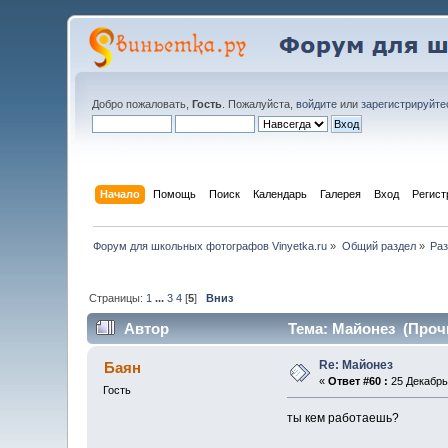
Добро пожаловать,
Гость
. Пожалуйста,
войдите
или
зарегистрируйте
Начало
Помощь
Поиск
Календарь
Галерея
Вход
Регист
Форум для школьных фотографов Vinyetka.ru
»
Общий раздел
»
Раз
Страницы:
1
...
3
4
[
5
]
Вниз
Автор
Тема: Майонез (Прочи
Re: Майонез
Баян
«
Ответ #60 :
25 Декабрь 
Гость
ты кем работаешь?