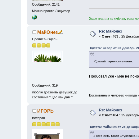
Сообщений: 2141
Можно просто Люцифер
Якщо людина не смiется, вона ма
Re: Майонез
МайОнез
«
Ответ #63 :
25 Декабрь 
Прописан здесь
Цитата: Север от 25 Декабрь 20
Сделай парня синеньким.
Пробовал уже - мне не понр
Сообщений: 319
Люблю дразнить девушек до
Воспитанный человек никогда н
состояния "Щас как дам!"
Re: Майонез
ИГОРЬ
«
Ответ #64 :
25 Декабрь 
Ветеран
Цитата: МайОнез от 25 Декабрь
У кого есть такая штуковина н