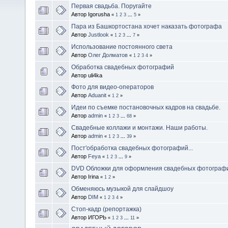
Первая свадьба. Поругайте
Автор Igorusha
«
1
2
3
...
5
»
Пара из Башкортостана хочет наказать фотографа
Автор
Justlook
«
1
2
3
...
7
»
Использование постоянного света
Автор
Олег Долматов
«
1
2
3
4
»
Обработка свадебных фотографий
Автор uli4ka
Фото для видео-операторов
Автор
Aduanit
«
1
2
»
Идеи по съемке постановочных кадров на свадьбе.
Автор
admin
«
1
2
3
...
68
»
Свадебные коллажи и монтажи. Наши работы.
Автор
admin
«
1
2
3
...
39
»
Пост'обработка свадебных фотографий...
Автор
Feya
«
1
2
3
...
9
»
DVD Обложки для оформления свадебных фотограф
Автор Irina
«
1
2
»
Обменяюсь музыкой для слайдшоу
Автор
DIM
«
1
2
3
4
»
Стоп-кадр (репортажка)
Автор ИГОРЬ
«
1
2
3
...
11
»