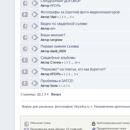
СВАДЕБНЫЙ ДОГОВОР
Автор
ИГОРЬ
Фотографы за (против) фото-видеооператоров
Автор Vlad
«
1
2
3
...
5
»
Видео по свадебной съемке
Автор
den
Ваше мнение?
Автор sergnew
Первая зимняя съемка
Автор daniil_0609
Свадебные альбомы
Автор Стелла
«
1
2
3
...
10
»
"Пересвет" на платье, кто как борется?
Автор ИГОРЬ
«
1
2
3
...
5
»
Проблемы в ЗАГСЕ!
Автор Sonic
«
1
2
3
»
Страницы: [
1
]
2
3
4
Вверх
Форум для школьных фотографов Vinyetka.ru
»
Направление деятельно
Обычная тема
Заблокированная тема
Прикрепленная тема
Популярная тема (более 15 ответов)