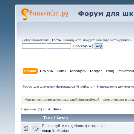
Добро пожаловать,
Гость
. Пожалуйста,
войдите
или
зарегистрируйтесь
.
Начало
Помощь
Поиск
Календарь
Галерея
Вход
Регистрац
Форум для школьных фотографов Vinyetka.ru
»
Направление деятельно
Многие, кто занимаются школьной фотосъёмкой, также снимают и свад
Страницы: [
1
]
2
3
4
Вниз
Тема
/
Автор
Посоветуйте свадебного фотографа
Автор
ЭтоЕщеКто