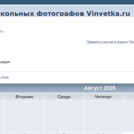
сь
.
Примите участие в опросе "И
трация
а 2026
Август 2026
Вторник
Среда
Четверг