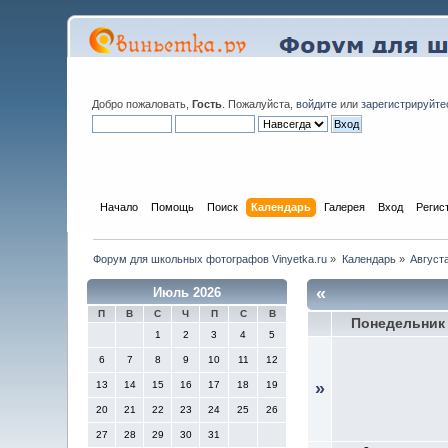
Добро пожаловать,
Гость
. Пожалуйста,
войдите
или
зарегистрируйте
Начало
Помощь
Поиск
Календарь
Галерея
Вход
Регис
Форум для школьных фотографов Vinyetka.ru
»
Календарь
»
Август
«
Июль 2026
П
В
С
Ч
П
С
В
Понедельник
1
2
3
4
5
6
7
8
9
10
11
12
13
14
15
16
17
18
19
»
20
21
22
23
24
25
26
27
28
29
30
31