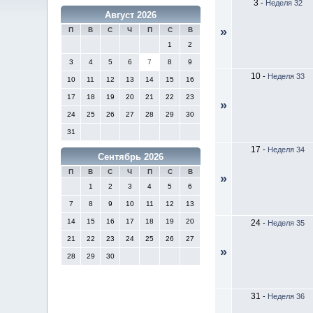
3
-
Неделя 32
Август 2026
»
П
В
С
Ч
П
С
В
1
2
3
4
5
6
7
8
9
10
-
Неделя 33
10
11
12
13
14
15
16
17
18
19
20
21
22
23
»
24
25
26
27
28
29
30
31
17
-
Неделя 34
Сентябрь 2026
П
В
С
Ч
П
С
В
»
1
2
3
4
5
6
7
8
9
10
11
12
13
14
15
16
17
18
19
20
24
-
Неделя 35
21
22
23
24
25
26
27
»
28
29
30
31
-
Неделя 36