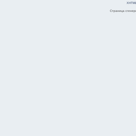
XHTM
Страница сгенери