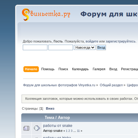
Добро пожаловать,
Гость
. Пожалуйста,
войдите
или
зарегистрируйтесь
.
Начало
Помощь
Поиск
Календарь
Галерея
Вход
Регистрац
Форум для школьных фотографов Vinyetka.ru
»
Общий раздел
»
Цифров
Коллекция заготовок, которые можно использовать в своих работах. 
Страницы: [
1
]
Вниз
Тема
/
Автор
работы от snake
Автор snake
«
1
2
3
...
11
»
работы от Iriska