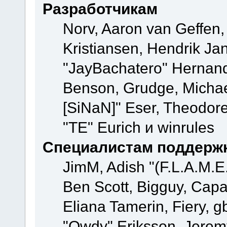
Разработчикам
Norv, Aaron van Geffen,
Kristiansen, Hendrik Ja
"JayBachatero" Hernand
Benson, Grudge, Michael
[SiNaN]" Eser, Theodore
"TE" Eurich и winrules
Специалистам поддерж
JimM, Adish "(F.L.A.M.E.
Ben Scott, Bigguy, Cap
Eliana Tamerin, Fiery, g
"Owdy" Eriksson, Jeremy 