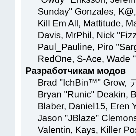
Sunday" Gonzales, K@, 
Kill Em All, Mattitude, M
Davis, MrPhil, Nick "Fiz
Paul_Pauline, Piro "Sar
RedOne, S-Ace, Wade "
Разработчикам модов
Brad "IchBin™" Grow, 
Bryan "Runic" Deakin, 
Blaber, Daniel15, Eren 
Jason "JBlaze" Clemons
Valentin, Kays, Killer P