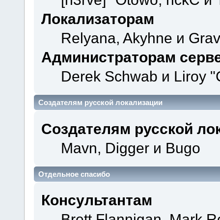
Локализаторам
Relyana, Akyhne и Gra
Администраторам серв
Derek Schwab и Liroy "
Создателям русской локализации
Создателям русской ло
Mavn, Digger и Bugo
Отдельное спасибо
Консультантам
Brett Flannigan, Mark 