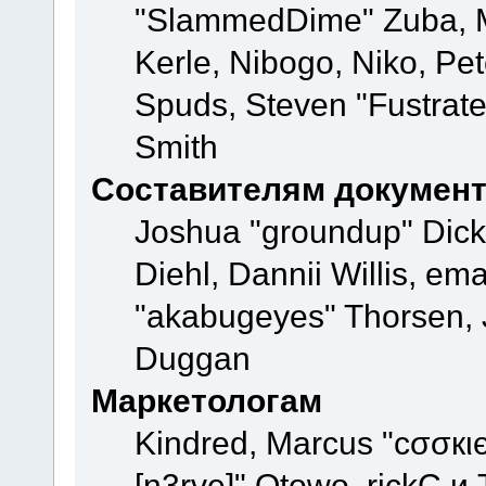
"SlammedDime" Zuba, M
Kerle, Nibogo, Niko, Pet
Spuds, Steven "Fustrate
Smith
Составителям докумен
Joshua "groundup" Dicke
Diehl, Dannii Willis, e
"akabugeyes" Thorsen, J
Duggan
Маркетологам
Kindred, Marcus "cσσкι
[n3rve]" Otowo, rickC и