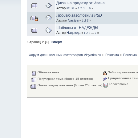
Диски на продажу от Ивана
Автор
iv131
«
1
2
3
...
6
»
Продаю заготовки в PSD
Автор
Nastya
«
1
2
3
»
Шаблоны от НАДЕЖДЫ
Автор
Надежда
«
1
2
3
...
7
»
Страницы: [
1
]
Вверх
Форум для школьных фотографов Vinyetka.ru
»
Реклама
»
Реклама 
Обычная тема
Заблокированная т
Прикрепленная тем
Популярная тема (более 15 ответов)
Голосование
Очень популярная тема (более 25 ответов)