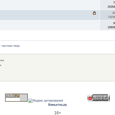
7
2505
3
7323
9
1880
- частные лица
ема
а
Виньетка.ру
16+