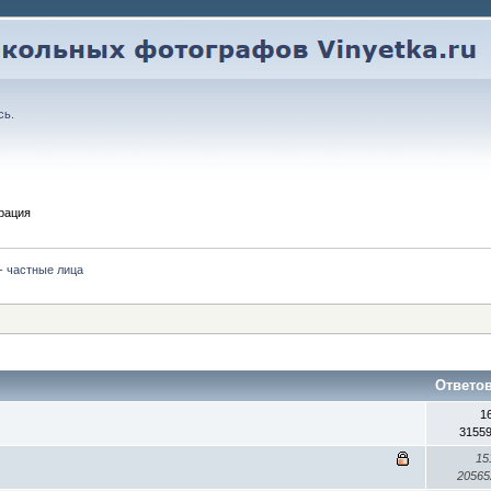
сь
.
рация
- частные лица
Ответо
1
3155
15
2056