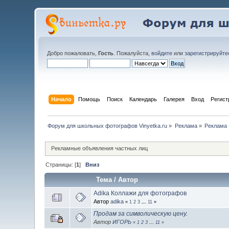
Добро пожаловать,
Гость
. Пожалуйста,
войдите
или
зарегистрируйте
Начало
Помощь
Поиск
Календарь
Галерея
Вход
Регист
Форум для школьных фотографов Vinyetka.ru
»
Реклама
»
Реклама 
Рекламные объявления частных лиц
Страницы: [
1
]
Вниз
Тема
/
Автор
Adika Коллажи для фотографов
Автор
adika
«
1
2
3
...
11
»
Продам за символическую цену.
Автор
ИГОРЬ
«
1
2
3
...
11
»