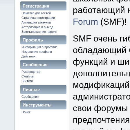
Регистрация
работающий 
Памятка для гостей
Страница регистрации
Forum
(SMF)!
Активация аккаунта
Авторизация и выход
Восстановление пароля
SMF очень ги
Профиль
обладающий 
Информация в профиле
Изменение профиля
Действия
функций и ши
Сообщения
дополнитель
Руководство
Смайлы
BB-теги
модификаций
Личные
администрато
Сообщения
сообщения
Инструменты
свои форумы 
Поиск
форума
предпочтения