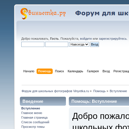
Добро пожаловать,
Гость
. Пожалуйста,
войдите
или
зарегистрируйтесь
.
Начало
Помощь
Поиск
Календарь
Галерея
Вход
Регистрац
Форум для школьных фотографов Vinyetka.ru
»
Помощь
»
Вступление
Введение
Помощь: Вступление
Вступление
Добро пожало
Главное меню
Главная страница
Список сообщений
школьных фот
Просмотр темы