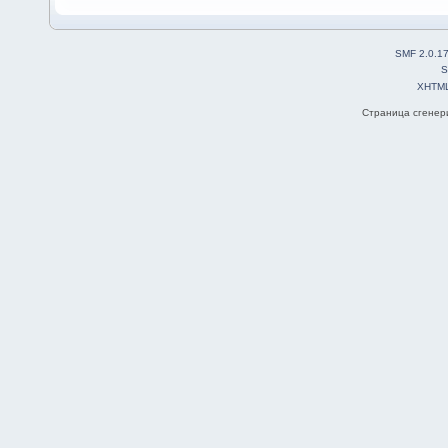
SMF 2.0.1
S
XHTM
Страница сгенери