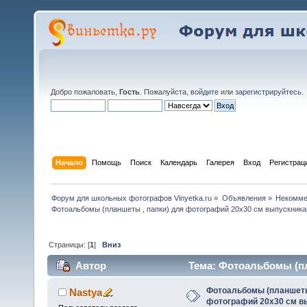
Добро пожаловать,
Гость
. Пожалуйста,
войдите
или
зарегистрируйтесь
.
Начало
Помощь
Поиск
Календарь
Галерея
Вход
Регистрац
Форум для школьных фотографов Vinyetka.ru
»
Объявления
»
Некомме
Фотоальбомы (планшеты , папки) для фотографий 20х30 см выпускника
Страницы: [
1
]
Вниз
Автор
Тема: Фотоальбомы (пл
детских садов (Прочитано 11439 раз)
Фотоальбомы (планшеты 
Nastya
фотографий 20х30 см в