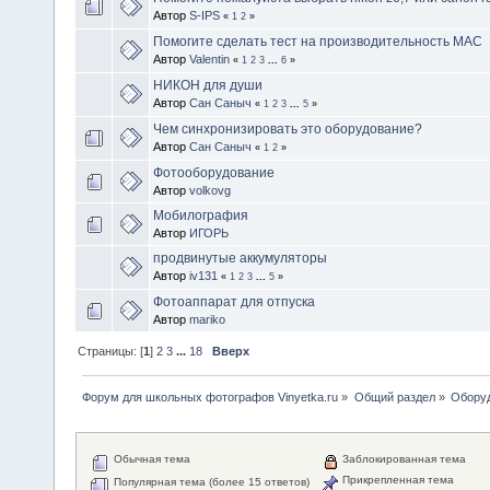
Автор
S-IPS
«
1
2
»
Помогите сделать тест на производительность МАС
Автор
Valentin
«
1
2
3
...
6
»
НИКОН для души
Автор
Сан Саныч
«
1
2
3
...
5
»
Чем синхронизировать это оборудование?
Автор
Сан Саныч
«
1
2
»
Фотооборудование
Автор
volkovg
Мобилография
Автор
ИГОРЬ
продвинутые аккумуляторы
Автор
iv131
«
1
2
3
...
5
»
Фотоаппарат для отпуска
Автор
mariko
Страницы: [
1
]
2
3
...
18
Вверх
Форум для школьных фотографов Vinyetka.ru
»
Общий раздел
»
Обору
Обычная тема
Заблокированная тема
Прикрепленная тема
Популярная тема (более 15 ответов)