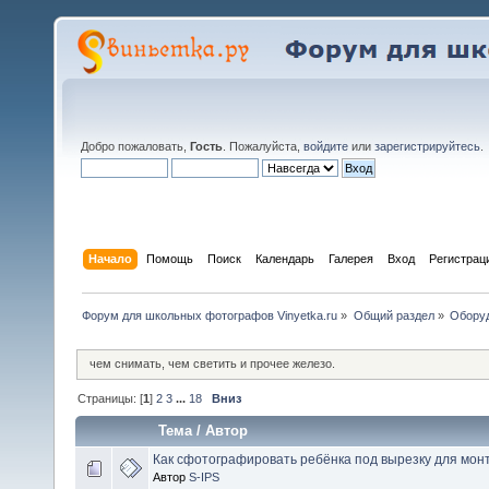
Добро пожаловать,
Гость
. Пожалуйста,
войдите
или
зарегистрируйтесь
.
Начало
Помощь
Поиск
Календарь
Галерея
Вход
Регистрац
Форум для школьных фотографов Vinyetka.ru
»
Общий раздел
»
Обору
чем снимать, чем светить и прочее железо.
Страницы: [
1
]
2
3
...
18
Вниз
Тема
/
Автор
Как сфотографировать ребёнка под вырезку для мон
Автор
S-IPS