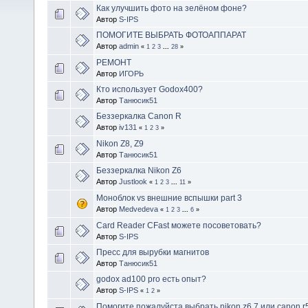
Как улучшить фото на зелёном фоне?
Автор
S-IPS
ПОМОГИТЕ ВЫБРАТЬ ФОТОАППАРАТ
Автор
admin
«
1
2
3
...
28
»
РЕМОНТ
Автор
ИГОРЬ
Кто использует Godox400?
Автор
Танюсик51
Беззеркалка Canon R
Автор
iv131
«
1
2
3
»
Nikon Z8, Z9
Автор
Танюсик51
Беззеркалка Nikon Z6
Автор
Justlook
«
1
2
3
...
11
»
Моноблок vs внешние вспышки part 3
Автор
Medvedeva
«
1
2
3
...
6
»
Card Reader CFast можете посоветовать?
Автор
S-IPS
Пресс для вырубки магнитов
Автор
Танюсик51
godox ad100 pro есть опыт?
Автор
S-IPS
«
1
2
»
Помогите пожалуйста выбрать nikon z6,7 или canon r