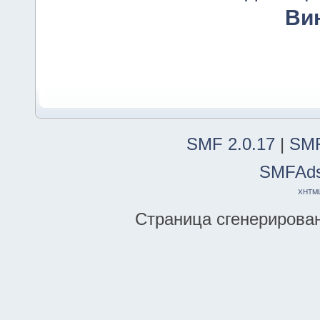
Ви
SMF 2.0.17
|
SMF
SMFAd
XHTM
Страница сгенерирована