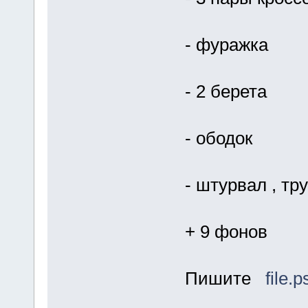
- фуражка
- 2 берета
- ободок
- штурвал , тр
+ 9 фонов
Пишите
file.