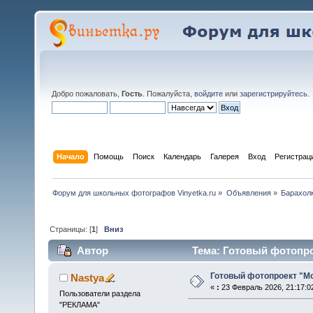
Добро пожаловать,
Гость
. Пожалуйста,
войдите
или
зарегистрируйтесь
.
Начало
Помощь
Поиск
Календарь
Галерея
Вход
Регистрац
Форум для школьных фотографов Vinyetka.ru
»
Объявления
»
Барахол
Страницы: [
1
]
Вниз
Автор
Тема: Готовый фотопро
Готовый фотопроект "М
Nastya
«
:
23 Февраль 2026, 21:17:0
Пользователи раздела
"РЕКЛАМА"