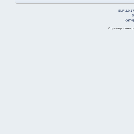
SMF 2.0.1
S
XHTM
Страница сгенери