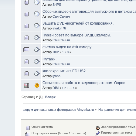
Автор
S-IPS
Сборник видео-заготовок для выпускного в детском са
Автор
Сан Саныч
Защита DVD-носителей от копирования.
Автор
avalon76
Нужен совет по выборе ВИДЕОкамеры.
Автор
Сан Саныч
съемка видео на dslr камеру
Автор
Ilnur
«
1
2
3
»
Футажи.
Автор
Сан Саныч
как сохранить из EDIUS?
Автор
lyona
Совместная работа с видеооператором. Опрос.
Автор
DIM
«
1
2
3
...
6
»
Страницы: [
1
]
Вверх
Форум для школьных фотографов Vinyetka.ru
»
Направление деятельно
Обычная тема
Заблокированная тема
Прикрепленная тема
Популярная тема (более 15 ответов)