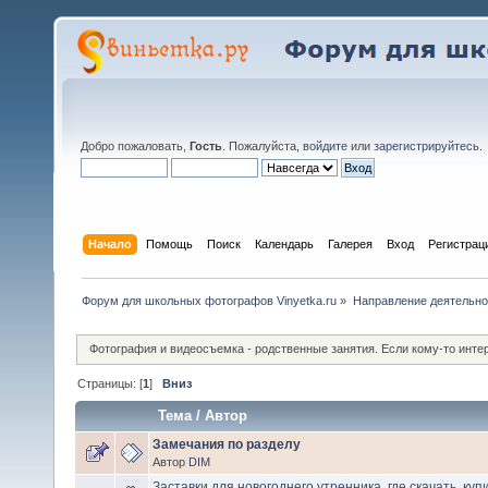
Добро пожаловать,
Гость
. Пожалуйста,
войдите
или
зарегистрируйтесь
.
Начало
Помощь
Поиск
Календарь
Галерея
Вход
Регистрац
Форум для школьных фотографов Vinyetka.ru
»
Направление деятельно
Фотография и видеосъемка - родственные занятия. Если кому-то инте
Страницы: [
1
]
Вниз
Тема
/
Автор
Замечания по разделу
Автор
DIM
Заставки для новогоднего утренника, где скачать, куп