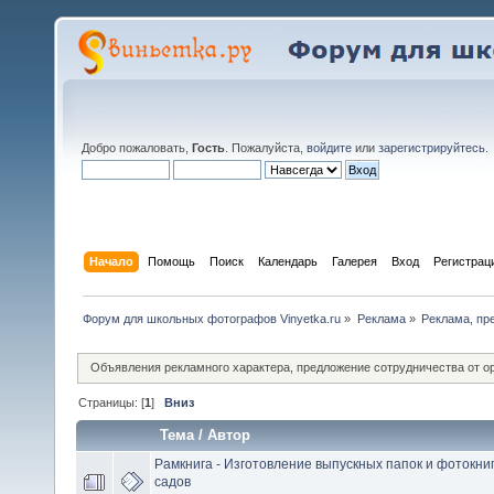
Добро пожаловать,
Гость
. Пожалуйста,
войдите
или
зарегистрируйтесь
.
Начало
Помощь
Поиск
Календарь
Галерея
Вход
Регистрац
Форум для школьных фотографов Vinyetka.ru
»
Реклама
»
Реклама, пр
Объявления рекламного характера, предложение сотрудничества от о
Страницы: [
1
]
Вниз
Тема
/
Автор
Рамкнига - Изготовление выпускных папок и фотокниг
садов