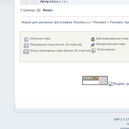
Автор
loikina
«
1
2
»
Страницы: [
1
]
Вверх
Форум для школьных фотографов Vinyetka.ru
»
Реклама
»
Реклама, пр
Обычная тема
Заблокированная тема
Прикрепленная тема
Популярная тема (более 15 ответов)
Голосование
Очень популярная тема (более 25 ответов)
SMF 2.0.1
S
XHTM