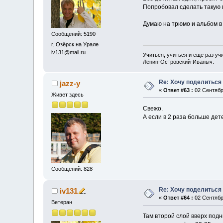
Попробовал сделать такую 
Думаю на трюмо и альбом в
Сообщений: 5190
г. Озёрск на Урале
iv131@mail.ru
Учиться, учиться и еще раз уч
Ленин-Островский-Иваныч.
Re: Хочу поделиться 
jazz-y
«
Ответ #63 :
02 Сентябрь
Живет здесь
Свежо.
А если в 2 раза больше дет
Сообщений: 828
Re: Хочу поделиться 
iv131
«
Ответ #64 :
02 Сентябрь
Ветеран
Там второй слой вверх подн