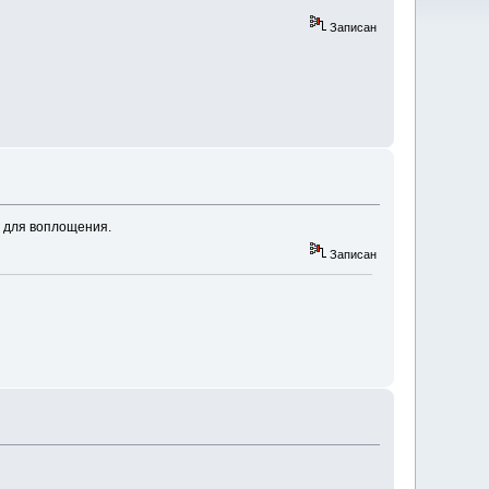
Записан
я для воплощения.
Записан