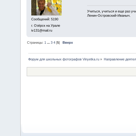
Учиться, учиться и еще раз уч
Ленин-Островский-Иваныч.
Сообщений: 5190
г. Озёрск на Урале
iv131@mail.ru
Страницы:
1
...
3
4
[
5
]
Вверх
Форум для школьных фотографов Vinyetka.ru
»
Направление деятел