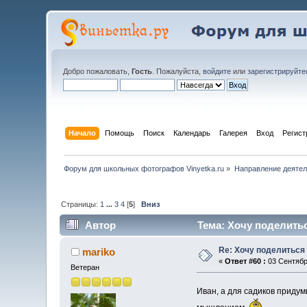
Добро пожаловать,
Гость
. Пожалуйста,
войдите
или
зарегистрируйте
Начало
Помощь
Поиск
Календарь
Галерея
Вход
Регист
Форум для школьных фотографов Vinyetka.ru
»
Направление деятел
Страницы:
1
...
3
4
[
5
]
Вниз
Автор
Тема: Хочу поделитьс
Re: Хочу поделиться 
mariko
«
Ответ #60 :
03 Сентябрь
Ветеран
Иван, а для садиков приду