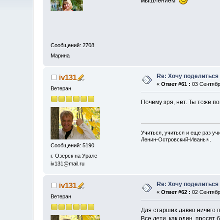
мышлением
Сообщений: 2708
Марина
Re: Хочу поделиться 
iv131
«
Ответ #61 :
03 Сентябрь
Ветеран
Почему зря, нет. Ты тоже п
Учиться, учиться и еще раз уч
Ленин-Островский-Иваныч.
Сообщений: 5190
г. Озёрск на Урале
iv131@mail.ru
Re: Хочу поделиться 
iv131
«
Ответ #62 :
02 Сентябрь
Ветеран
Для старших давно ничего 
Все дети, как один, просят