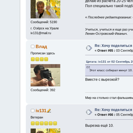
делаю из расчёта 20-25 чел
Пол специально такой подб
«
Последнее редактирование: 0
Сообщений: 5190
г. Озёрск на Урале
Учиться, учиться и еще раз уч
iv131@mail.ru
Ленин-Островский-Иваныч.
Re: Хочу поделиться 
Влад
«
Ответ #65 :
03 Сентябрь
Прописан здесь
Цитата: iv131 от 02 Сентябрь 2
Этот класс собирал минут 10.
Вместе с вырезкой?
Сообщений: 392
Мир на столько стал фальшивым
Re: Хочу поделиться 
iv131
«
Ответ #66 :
05 Сентябрь
Ветеран
Вырезка ещё 10.