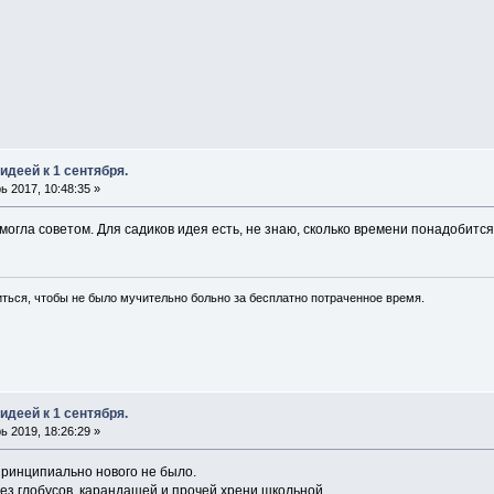
идеей к 1 сентября.
 2017, 10:48:35 »
омогла советом. Для садиков идея есть, не знаю, сколько времени понадобитс
иться, чтобы не было мучительно больно за бесплатно потраченное время.
идеей к 1 сентября.
 2019, 18:26:29 »
принципиально нового не было.
 без глобусов, карандашей и прочей хрени школьной.