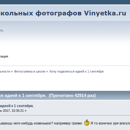
сь
.
рация
ьности
»
Фотосъёмка в школе
»
Хочу поделиться идеей к 1 сентября.
я идеей к 1 сентября. (Прочитано 42914 раз)
идеей к 1 сентября.
 2017, 10:35:21 »
мываешь чего-нибудь новенькое? например трюмо
Я то конечно зря влезл